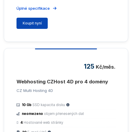
Úplné specifikace
Koupit nyní
125
Kč/měs.
Webhosting CZHost 4D pro 4 domény
CZ Multi Hosting 4D
10 Gb
SSD kapacita disku
neomezeno
objem přenesených dat
4
Hostované web stránky