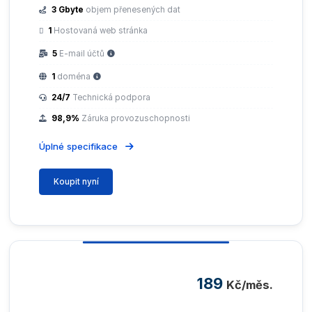
3 Gbyte
objem přenesených dat
1
Hostovaná web stránka
5
E-mail účtů
1
doména
24/7
Technická podpora
98,9%
Záruka provozuschopnosti
Úplné specifikace
Koupit nyní
189
Kč/měs.