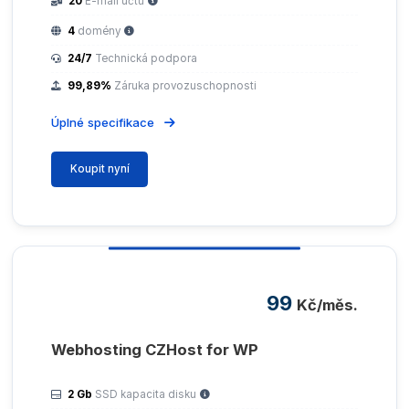
20
E-mail účtů
4
domény
24/7
Technická podpora
99,89%
Záruka provozuschopnosti
Úplné specifikace
Koupit nyní
99
Kč/měs.
Webhosting CZHost for WP
2 Gb
SSD kapacita disku