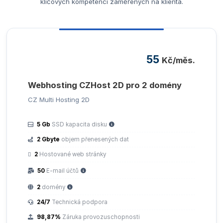
klíčových kompetencí zaměřených na klienta.
55
Kč/měs.
Webhosting CZHost 2D pro 2 domény
CZ Multi Hosting 2D
5 Gb
SSD kapacita disku
2 Gbyte
objem přenesených dat
2
Hostované web stránky
50
E-mail účtů
2
domény
24/7
Technická podpora
98,87%
Záruka provozuschopnosti