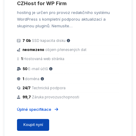
CZHost for WP Firm
hosting je určen pro provoz redakčního systému
WordPress s kompletní podporou aktualizací a
skupinou pluginů. Nemusíte…
7 Gb
SSD kapacita disku
neomezeno
objem přenesených dat
1
Hostovaná web stránka
50
E-mail účtů
1
doména
24/7
Technická podpora
99,7
Záruka provozuschopnosti
Úplné specifikace
Koupit nyní