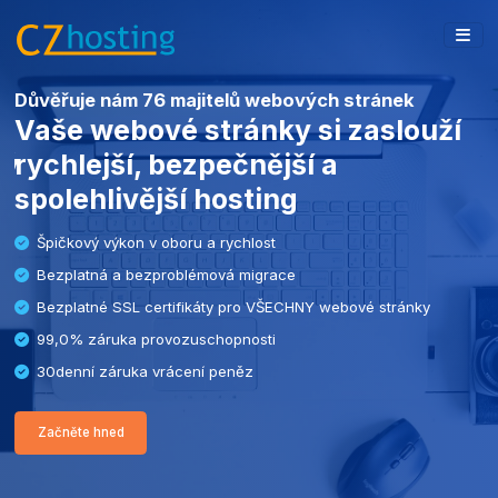
Vytvořte si vlastní webové stránky
Vlastní plně spravovaný odborníky
jednoduchý, cenově dostupný
24/7 plně spravovaná podpora
Špičkový výkon v oboru a rychlost načítání
Robustní ovládací panel a pokročilé zabezpečení
99,0% záruka provozuschopnosti
Začněte hned