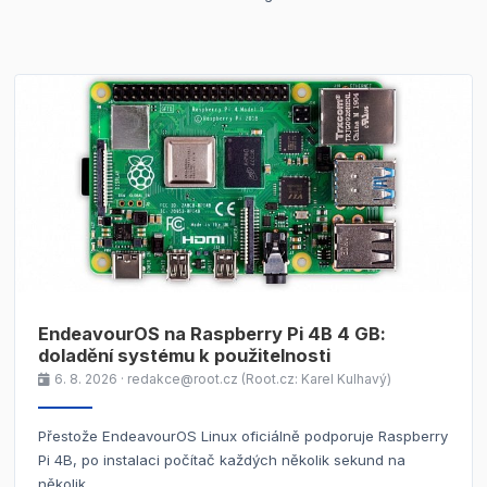
EndeavourOS na Raspberry Pi 4B 4 GB:
doladění systému k použitelnosti
6. 8. 2026 · redakce@root.cz (Root.cz: Karel Kulhavý)
Přestože EndeavourOS Linux oficiálně podporuje Raspberry
Pi 4B, po instalaci počítač každých několik sekund na
několik…