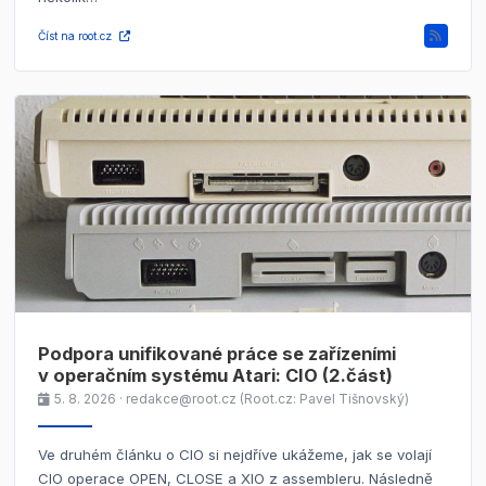
Číst na root.cz
Podpora unifikované práce se zařízeními
v operačním systému Atari: CIO (2.část)
5. 8. 2026 · redakce@root.cz (Root.cz: Pavel Tišnovský)
Ve druhém článku o CIO si nejdříve ukážeme, jak se volají
CIO operace OPEN, CLOSE a XIO z assembleru. Následně